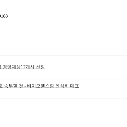
49188
업 경영대상’ 7개사 선정
 승부할 것 - 바이오웰스팜 윤석희 대표