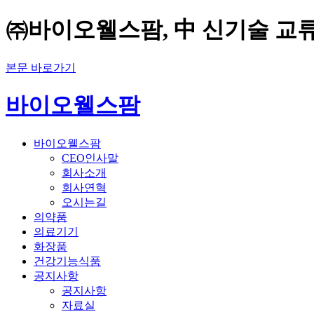
㈜바이오웰스팜, 中 신기술 교류
본문 바로가기
바이오웰스팜
바이오웰스팜
CEO인사말
회사소개
회사연혁
오시는길
의약품
의료기기
화장품
건강기능식품
공지사항
공지사항
자료실